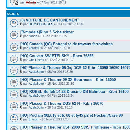
par
Admin
» 07 Nov 2012 19:41
SUJETS
(0) VOITURE DE CANTONEMENT
par
DOMIBOURGES
» 03 Fév 2019 11:16
[B-models]Rino 3 Scheuchzer
par
florian
» 01 Jan 2017 16:15
[HO] Canada (QC) Entreprise de travaux ferroviaires
par
kerax89
» 25 Aoû 2013 14:28
[HO] Couvert SWIETELSKY - Roco 76855
par
Cbr-Reims
» 24 Aoû 2015 09:17
[H0] Plasser & Theurer 09-3x, DGS 62 Kibri 16090 16050 1607
par
AyalaBotto
» 05 Avr 2013 13:39
[HO] Plasser & Theurer 09-3X Bourreuse - Kibri 16050
par
AyalaBotto
» 15 Nov 2012 23:30
[HO] ROBEL Bullok 54.22 Draisine DB Bahnbau - Kibri 16100
par
AyalaBotto
» 04 Fév 2013 16:34
[HO] Plasser & Theurer DGS 62 N - Kibri 16070
par
AyalaBotto
» 28 Juil 2011 18:16
[HO] Poclain 90B, ly et lc 80 et ty45 p2 et Poclain/Case 90
par
tgvsud
» 16 Nov 2013 17:28
[HO] Plasser & Theurer USP 2000 SWS Profileuse - Kibri 160