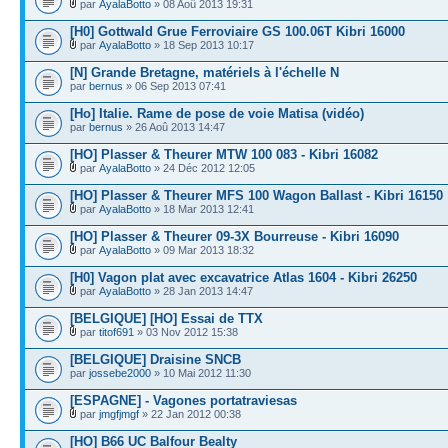
par
AyalaBotto
» 08 Aoû 2013 19:31
[H0] Gottwald Grue Ferroviaire GS 100.06T Kibri 16000
par
AyalaBotto
» 18 Sep 2013 10:17
[N] Grande Bretagne, matériels à l'échelle N
par
bernus
» 06 Sep 2013 07:41
[Ho] Italie. Rame de pose de voie Matisa (vidéo)
par
bernus
» 26 Aoû 2013 14:47
[HO] Plasser & Theurer MTW 100 083 - Kibri 16082
par
AyalaBotto
» 24 Déc 2012 12:05
[HO] Plasser & Theurer MFS 100 Wagon Ballast - Kibri 16150
par
AyalaBotto
» 18 Mar 2013 12:41
[HO] Plasser & Theurer 09-3X Bourreuse - Kibri 16090
par
AyalaBotto
» 09 Mar 2013 18:32
[H0] Vagon plat avec excavatrice Atlas 1604 - Kibri 26250
par
AyalaBotto
» 28 Jan 2013 14:47
[BELGIQUE] [HO] Essai de TTX
par
titof691
» 03 Nov 2012 15:38
[BELGIQUE] Draisine SNCB
par
jossebe2000
» 10 Mai 2012 11:30
[ESPAGNE] - Vagones portatraviesas
par
jmgfjmgf
» 22 Jan 2012 00:38
[HO] B66 UC Balfour Bealty