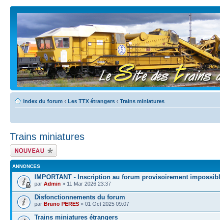
Index du forum
‹
Les TTX étrangers
‹
Trains miniatures
Trains miniatures
Écrire un nouveau
sujet
ANNONCES
IMPORTANT - Inscription au forum provisoirement impossib
par
Admin
» 11 Mar 2026 23:37
Disfonctionnements du forum
par
Bruno PERES
» 01 Oct 2025 09:07
Trains miniatures étrangers