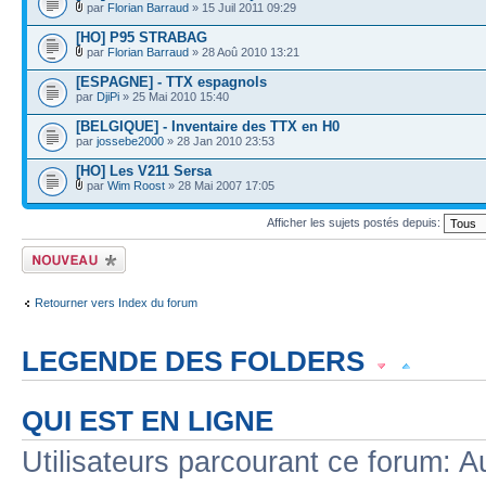
par
Florian Barraud
» 15 Juil 2011 09:29
[HO] P95 STRABAG
par
Florian Barraud
» 28 Aoû 2010 13:21
[ESPAGNE] - TTX espagnols
par
DjiPi
» 25 Mai 2010 15:40
[BELGIQUE] - Inventaire des TTX en H0
par
jossebe2000
» 28 Jan 2010 23:53
[HO] Les V211 Sersa
par
Wim Roost
» 28 Mai 2007 17:05
Afficher les sujets postés depuis:
Écrire un nouveau
sujet
Retourner vers Index du forum
LEGENDE DES FOLDERS
Sujet lu
Sujet lu dans lequel j'ai posté
Sujet populaire lu dans lequel j'a
QUI EST EN LIGNE
Sujet populaire lu
Sujet lu fermé
Sujet lu fermé dans lequel j'ai posté
Utilisateurs parcourant ce forum: Au