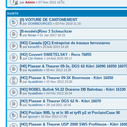
par
Admin
» 07 Nov 2012 19:41
SUJETS
(0) VOITURE DE CANTONEMENT
par
DOMIBOURGES
» 03 Fév 2019 11:16
[B-models]Rino 3 Scheuchzer
par
florian
» 01 Jan 2017 16:15
[HO] Canada (QC) Entreprise de travaux ferroviaires
par
kerax89
» 25 Aoû 2013 14:28
[HO] Couvert SWIETELSKY - Roco 76855
par
Cbr-Reims
» 24 Aoû 2015 09:17
[H0] Plasser & Theurer 09-3x, DGS 62 Kibri 16090 16050 1607
par
AyalaBotto
» 05 Avr 2013 13:39
[HO] Plasser & Theurer 09-3X Bourreuse - Kibri 16050
par
AyalaBotto
» 15 Nov 2012 23:30
[HO] ROBEL Bullok 54.22 Draisine DB Bahnbau - Kibri 16100
par
AyalaBotto
» 04 Fév 2013 16:34
[HO] Plasser & Theurer DGS 62 N - Kibri 16070
par
AyalaBotto
» 28 Juil 2011 18:16
[HO] Poclain 90B, ly et lc 80 et ty45 p2 et Poclain/Case 90
par
tgvsud
» 16 Nov 2013 17:28
[HO] Plasser & Theurer USP 2000 SWS Profileuse - Kibri 160