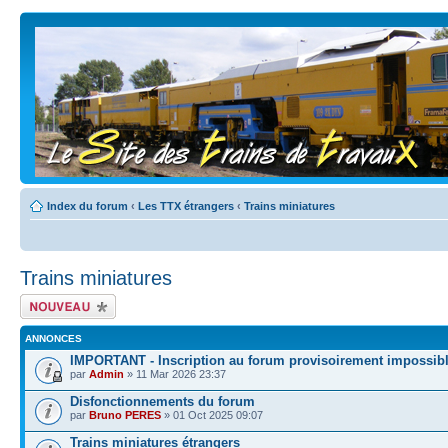
Index du forum
‹
Les TTX étrangers
‹
Trains miniatures
Trains miniatures
Écrire un nouveau
sujet
ANNONCES
IMPORTANT - Inscription au forum provisoirement impossib
par
Admin
» 11 Mar 2026 23:37
Disfonctionnements du forum
par
Bruno PERES
» 01 Oct 2025 09:07
Trains miniatures étrangers