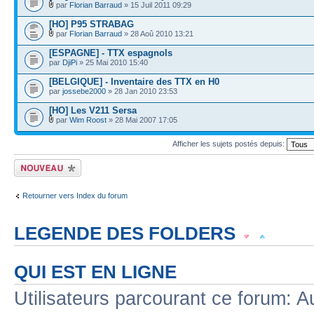
par
Florian Barraud
» 15 Juil 2011 09:29
[HO] P95 STRABAG
par
Florian Barraud
» 28 Aoû 2010 13:21
[ESPAGNE] - TTX espagnols
par
DjiPi
» 25 Mai 2010 15:40
[BELGIQUE] - Inventaire des TTX en H0
par
jossebe2000
» 28 Jan 2010 23:53
[HO] Les V211 Sersa
par
Wim Roost
» 28 Mai 2007 17:05
Afficher les sujets postés depuis:
Écrire un nouveau
sujet
Retourner vers Index du forum
LEGENDE DES FOLDERS
Sujet lu
Sujet lu dans lequel j'ai posté
Sujet populaire lu dans lequel j'a
QUI EST EN LIGNE
Sujet populaire lu
Sujet lu fermé
Sujet lu fermé dans lequel j'ai posté
Utilisateurs parcourant ce forum: Au