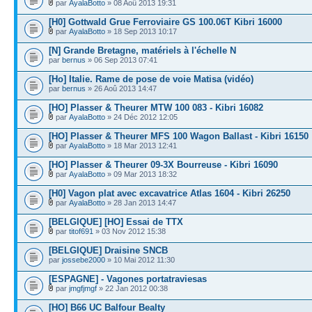
par
AyalaBotto
» 08 Aoû 2013 19:31
[H0] Gottwald Grue Ferroviaire GS 100.06T Kibri 16000
par
AyalaBotto
» 18 Sep 2013 10:17
[N] Grande Bretagne, matériels à l'échelle N
par
bernus
» 06 Sep 2013 07:41
[Ho] Italie. Rame de pose de voie Matisa (vidéo)
par
bernus
» 26 Aoû 2013 14:47
[HO] Plasser & Theurer MTW 100 083 - Kibri 16082
par
AyalaBotto
» 24 Déc 2012 12:05
[HO] Plasser & Theurer MFS 100 Wagon Ballast - Kibri 16150
par
AyalaBotto
» 18 Mar 2013 12:41
[HO] Plasser & Theurer 09-3X Bourreuse - Kibri 16090
par
AyalaBotto
» 09 Mar 2013 18:32
[H0] Vagon plat avec excavatrice Atlas 1604 - Kibri 26250
par
AyalaBotto
» 28 Jan 2013 14:47
[BELGIQUE] [HO] Essai de TTX
par
titof691
» 03 Nov 2012 15:38
[BELGIQUE] Draisine SNCB
par
jossebe2000
» 10 Mai 2012 11:30
[ESPAGNE] - Vagones portatraviesas
par
jmgfjmgf
» 22 Jan 2012 00:38
[HO] B66 UC Balfour Bealty