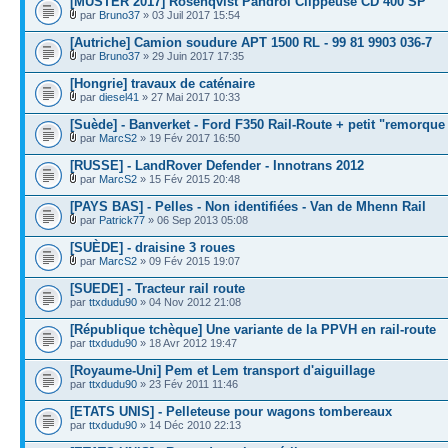
[MÜSTER 2017] Rosenqvist Pandrol Clippeuse CD 400 SP
par
Bruno37
» 03 Juil 2017 15:54
[Autriche] Camion soudure APT 1500 RL - 99 81 9903 036-7
par
Bruno37
» 29 Juin 2017 17:35
[Hongrie] travaux de caténaire
par
diesel41
» 27 Mai 2017 10:33
[Suède] - Banverket - Ford F350 Rail-Route + petit "remorque
par
MarcS2
» 19 Fév 2017 16:50
[RUSSE] - LandRover Defender - Innotrans 2012
par
MarcS2
» 15 Fév 2015 20:48
[PAYS BAS] - Pelles - Non identifiées - Van de Mhenn Rail
par
Patrick77
» 06 Sep 2013 05:08
[SUÈDE] - draisine 3 roues
par
MarcS2
» 09 Fév 2015 19:07
[SUEDE] - Tracteur rail route
par
ttxdudu90
» 04 Nov 2012 21:08
[République tchèque] Une variante de la PPVH en rail-route
par
ttxdudu90
» 18 Avr 2012 19:47
[Royaume-Uni] Pem et Lem transport d'aiguillage
par
ttxdudu90
» 23 Fév 2011 11:46
[ETATS UNIS] - Pelleteuse pour wagons tombereaux
par
ttxdudu90
» 14 Déc 2010 22:13