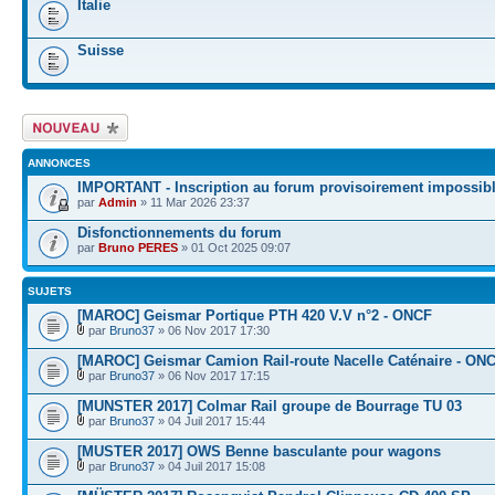
Italie
Suisse
Écrire un nouveau
sujet
ANNONCES
IMPORTANT - Inscription au forum provisoirement impossib
par
Admin
» 11 Mar 2026 23:37
Disfonctionnements du forum
par
Bruno PERES
» 01 Oct 2025 09:07
SUJETS
[MAROC] Geismar Portique PTH 420 V.V n°2 - ONCF
par
Bruno37
» 06 Nov 2017 17:30
[MAROC] Geismar Camion Rail-route Nacelle Caténaire - ON
par
Bruno37
» 06 Nov 2017 17:15
[MUNSTER 2017] Colmar Rail groupe de Bourrage TU 03
par
Bruno37
» 04 Juil 2017 15:44
[MUSTER 2017] OWS Benne basculante pour wagons
par
Bruno37
» 04 Juil 2017 15:08