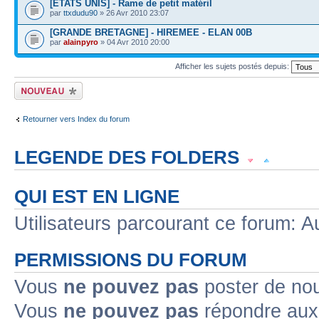
[ETATS UNIS] - Rame de petit matéril
par
ttxdudu90
» 26 Avr 2010 23:07
[GRANDE BRETAGNE] - HIREMEE - ELAN 00B
par
alainpyro
» 04 Avr 2010 20:00
Afficher les sujets postés depuis:
Écrire un nouveau
sujet
Retourner vers Index du forum
LEGENDE DES FOLDERS
Sujet lu
Sujet lu dans lequel j'ai posté
Sujet populaire lu dans lequel j'a
QUI EST EN LIGNE
Sujet populaire lu
Sujet lu fermé
Sujet lu fermé dans lequel j'ai posté
Utilisateurs parcourant ce forum: Au
Sujet non lu
Sujet non lu dans lequel j'ai posté
Sujet populaire non lu d
PERMISSIONS DU FORUM
Sujet populaire non lu
Sujet non lu fermé
Sujet non lu fermé dans lequel
Vous
ne pouvez pas
poster de no
Vous
ne pouvez pas
répondre aux
Topic déplacé