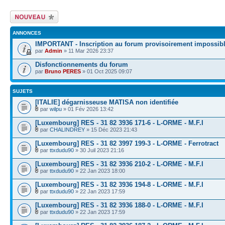
Écrire un nouveau
sujet
ANNONCES
IMPORTANT - Inscription au forum provisoirement impossib
par
Admin
» 11 Mar 2026 23:37
Disfonctionnements du forum
par
Bruno PERES
» 01 Oct 2025 09:07
SUJETS
[ITALIE] dégarnisseuse MATISA non identifiée
par
wilpu
» 01 Fév 2026 13:42
[Luxembourg] RES - 31 82 3936 171-6 - L-ORME - M.F.I
par
CHALINDREY
» 15 Déc 2023 21:43
[Luxembourg] RES - 31 82 3997 199-3 - L-ORME - Ferrotract
par
ttxdudu90
» 30 Juil 2023 21:16
[Luxembourg] RES - 31 82 3936 210-2 - L-ORME - M.F.I
par
ttxdudu90
» 22 Jan 2023 18:00
[Luxembourg] RES - 31 82 3936 194-8 - L-ORME - M.F.I
par
ttxdudu90
» 22 Jan 2023 17:59
[Luxembourg] RES - 31 82 3936 188-0 - L-ORME - M.F.I
par
ttxdudu90
» 22 Jan 2023 17:59