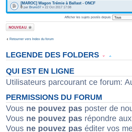
[MAROC] Wagon Trémie à Ballast - ONCF
par
Bruno37
» 22 Oct 2017 17:08
Afficher les sujets postés depuis:
Écrire un nouveau
sujet
Retourner vers Index du forum
LEGENDE DES FOLDERS
Sujet lu
Sujet lu dans lequel j'ai posté
Sujet populaire lu dans lequel j'a
QUI EST EN LIGNE
Sujet populaire lu
Sujet lu fermé
Sujet lu fermé dans lequel j'ai posté
Utilisateurs parcourant ce forum: Au
Sujet non lu
Sujet non lu dans lequel j'ai posté
Sujet populaire non lu d
PERMISSIONS DU FORUM
Sujet populaire non lu
Sujet non lu fermé
Sujet non lu fermé dans lequel
Vous
ne pouvez pas
poster de no
Vous
ne pouvez pas
répondre aux
Topic déplacé
Vous
ne pouvez pas
éditer vos m
Annonce lue
Annonce lue fermée
Annonce lue fermée dans laquelle j'