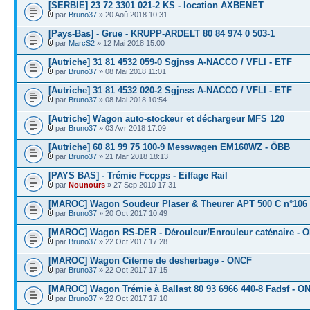
[SERBIE] 23 72 3301 021-2 KS - location AXBENET
par
Bruno37
» 20 Aoû 2018 10:31
[Pays-Bas] - Grue - KRUPP-ARDELT 80 84 974 0 503-1
par
MarcS2
» 12 Mai 2018 15:00
[Autriche] 31 81 4532 059-0 Sgjnss A-NACCO / VFLI - ETF
par
Bruno37
» 08 Mai 2018 11:01
[Autriche] 31 81 4532 020-2 Sgjnss A-NACCO / VFLI - ETF
par
Bruno37
» 08 Mai 2018 10:54
[Autriche] Wagon auto-stockeur et déchargeur MFS 120
par
Bruno37
» 03 Avr 2018 17:09
[Autriche] 60 81 99 75 100-9 Messwagen EM160WZ - ÖBB
par
Bruno37
» 21 Mar 2018 18:13
[PAYS BAS] - Trémie Fccpps - Eiffage Rail
par
Nounours
» 27 Sep 2010 17:31
[MAROC] Wagon Soudeur Plaser & Theurer APT 500 C n°106
par
Bruno37
» 20 Oct 2017 10:49
[MAROC] Wagon RS-DER - Dérouleur/Enrouleur caténaire - 
par
Bruno37
» 22 Oct 2017 17:28
[MAROC] Wagon Citerne de desherbage - ONCF
par
Bruno37
» 22 Oct 2017 17:15
[MAROC] Wagon Trémie à Ballast 80 93 6966 440-8 Fadsf - O
par
Bruno37
» 22 Oct 2017 17:10