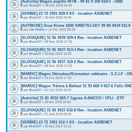
[Autriche] Wagon pupitre WTM - 99 81 9 358 018-5 - ÖBB
par
Bruno37
» 28 Déc 2018 16:26
[SERBIE] 23 72 3301 029-5 KS - location AXBENET
par
Bruno37
» 20 Aoû 2018 10:45
[AUTRICHE] Grue Kirow 1600 SWIETELSKY 99 80 9419 011-8
par
Cbr-Reims
» 12 Fév 2015 09:28
[SLOVAQUIE] 31 56 3939 529-4 Res - location AXBENET
par
Bruno37
» 09 Nov 2018 17:39
[SLOVAQUIE] 31 56 3937 413-3 Res - location AXBENET
par
Bruno37
» 20 Aoû 2018 15:36
[SLOVAQUIE] 31 56 3937 319-2 Res - location AXBENET
par
Bruno37
» 09 Nov 2018 17:26
[MAROC] Wagon Dérouleur/Enrouleur caténaire - S.C.I.F - O
par
Bruno37
» 24 Oct 2018 17:05
[MAROC] Wagon Trémie à Ballast 31 93 668 4 027-6 Falls ON
par
Bruno37
» 24 Oct 2018 16:52
[Autriche] 31 81 4532 065-7 Sgjnss A-NACCO / VFLI - ETF
par
Bruno37
» 26 Avr 2018 15:03
[SLOVAQUIE] 31 56 3937 632-8 Res - location AXBENET
par
Bruno37
» 21 Aoû 2018 09:55
[SERBIE] 23 72 3301 012-1 KS - location AXBENET
par
Bruno37
» 20 Aoû 2018 15:22