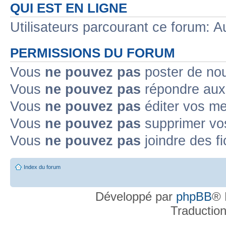
QUI EST EN LIGNE
Sujet populaire lu
Sujet lu fermé
Sujet lu fermé dans lequel j'ai posté
Utilisateurs parcourant ce forum: Au
Sujet non lu
Sujet non lu dans lequel j'ai posté
Sujet populaire non lu d
PERMISSIONS DU FORUM
Sujet populaire non lu
Sujet non lu fermé
Sujet non lu fermé dans lequel
Vous
ne pouvez pas
poster de no
Vous
ne pouvez pas
répondre aux
Topic déplacé
Vous
ne pouvez pas
éditer vos m
Annonce lue
Annonce lue fermée
Annonce lue fermée dans laquelle j'
Vous
ne pouvez pas
supprimer v
Annonce non lue
Annonce non lue fermée
Annonce non lue fermée dan
Vous
ne pouvez pas
joindre des fi
Post-it lu
Post-it lu fermé
Post-it lu fermé dans lequel j'ai posté
P
Index du forum
Post-it non lu
Post-it non lu fermé
Post-it non lu fermé dans lequel j'a
Développé par
phpBB
® 
Traductio