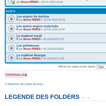
par
Bruno PERES
» 13 Fév 2010 22:49
SUJETS
Les engins de traction
par
Bruno PERES
» 13 Fév 2010 23:19
Les autres engins motorisés
par
Bruno PERES
» 13 Fév 2010 23:42
Le matériel tracté
par
Bruno PERES
» 28 Juil 2010 07:37
Les pelleteuses
par
Bruno PERES
» 28 Juil 2010 08:01
Le matériel étranger
par
Bruno PERES
» 26 Juil 2010 12:36
Afficher les sujets postés depuis:
Forum verrouillé
Retourner vers Index du forum
LEGENDE DES FOLDERS
Sujet lu
Sujet lu dans lequel j'ai posté
Sujet populaire lu dans lequel j'a