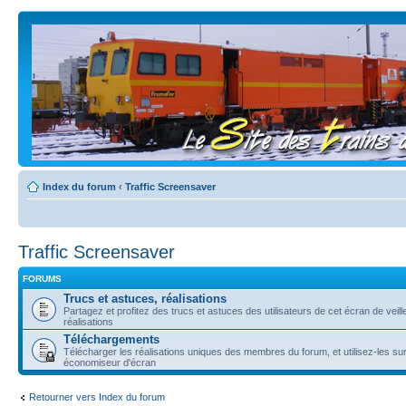
Index du forum
‹
Traffic Screensaver
Traffic Screensaver
FORUMS
Trucs et astuces, réalisations
Partagez et profitez des trucs et astuces des utilisateurs de cet écran de veil
réalisations
Téléchargements
Télécharger les réalisations uniques des membres du forum, et utilisez-les sur
économiseur d'écran
Retourner vers Index du forum