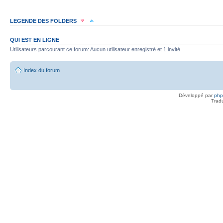
LEGENDE DES FOLDERS
Sujet lu
Sujet lu dans lequel j'ai posté
Sujet populaire lu dans lequel j'a
QUI EST EN LIGNE
Utilisateurs parcourant ce forum: Aucun utilisateur enregistré et 1 invité
Sujet populaire lu
Sujet lu fermé
Sujet lu fermé dans lequel j'ai posté
Index du forum
Sujet non lu
Sujet non lu dans lequel j'ai posté
Sujet populaire non lu d
Développé par
ph
Sujet populaire non lu
Sujet non lu fermé
Sujet non lu fermé dans lequel
Trad
Topic déplacé
Annonce lue
Annonce lue fermée
Annonce lue fermée dans laquelle j'
Annonce non lue
Annonce non lue fermée
Annonce non lue fermée dan
Post-it lu
Post-it lu fermé
Post-it lu fermé dans lequel j'ai posté
P
Post-it non lu
Post-it non lu fermé
Post-it non lu fermé dans lequel j'a