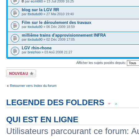
par
ecm660
» 13 Juil 2009 16:25
blog sur la LGV RR
par
ttxdudu90
» 27 Mai 2010 19:40
Film sur le déroulement des travaux
par
ttxdudu90
» 06 Déc 2009 18:59
millième trains d'approvisionnement INFRA
par
ttxdudu90
» 02 Déc 2009 17:05
LGV rhin-rhone
par
breizhoo
» 03 Aoû 2008 21:27
Afficher les sujets postés depuis:
Écrire un nouveau
sujet
Retourner vers Index du forum
LEGENDE DES FOLDERS
Sujet lu
Sujet lu dans lequel j'ai posté
Sujet populaire lu dans lequel j'a
QUI EST EN LIGNE
Sujet populaire lu
Sujet lu fermé
Sujet lu fermé dans lequel j'ai posté
Utilisateurs parcourant ce forum: Au