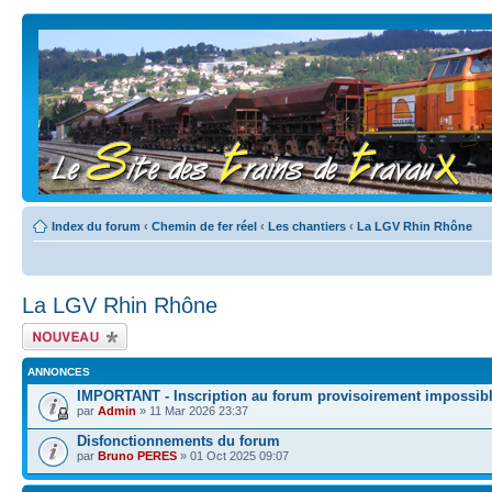
Index du forum
‹
Chemin de fer réel
‹
Les chantiers
‹
La LGV Rhin Rhône
La LGV Rhin Rhône
Écrire un nouveau
sujet
ANNONCES
IMPORTANT - Inscription au forum provisoirement impossib
par
Admin
» 11 Mar 2026 23:37
Disfonctionnements du forum
par
Bruno PERES
» 01 Oct 2025 09:07