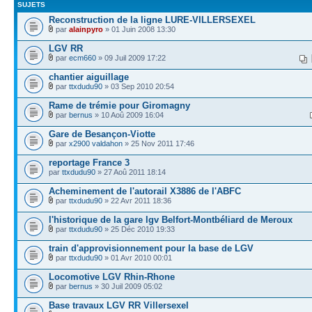
SUJETS
Reconstruction de la ligne LURE-VILLERSEXEL
par
alainpyro
» 01 Juin 2008 13:30
LGV RR
par
ecm660
» 09 Juil 2009 17:22
chantier aiguillage
par
ttxdudu90
» 03 Sep 2010 20:54
Rame de trémie pour Giromagny
par
bernus
» 10 Aoû 2009 16:04
Gare de Besançon-Viotte
par
x2900 valdahon
» 25 Nov 2011 17:46
reportage France 3
par
ttxdudu90
» 27 Aoû 2011 18:14
Acheminement de l'autorail X3886 de l'ABFC
par
ttxdudu90
» 22 Avr 2011 18:36
l'historique de la gare lgv Belfort-Montbéliard de Meroux
par
ttxdudu90
» 25 Déc 2010 19:33
train d'approvisionnement pour la base de LGV
par
ttxdudu90
» 01 Avr 2010 00:01
Locomotive LGV Rhin-Rhone
par
bernus
» 30 Juil 2009 05:02
Base travaux LGV RR Villersexel