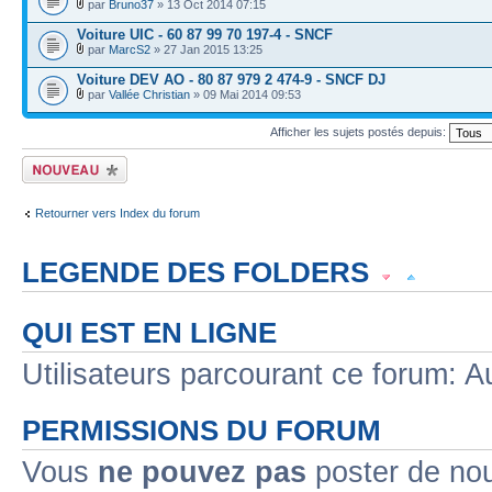
par
Bruno37
» 13 Oct 2014 07:15
Voiture UIC - 60 87 99 70 197-4 - SNCF
par
MarcS2
» 27 Jan 2015 13:25
Voiture DEV AO - 80 87 979 2 474-9 - SNCF DJ
par
Vallée Christian
» 09 Mai 2014 09:53
Afficher les sujets postés depuis:
Écrire un nouveau
sujet
Retourner vers Index du forum
LEGENDE DES FOLDERS
Sujet lu
Sujet lu dans lequel j'ai posté
Sujet populaire lu dans lequel j'a
QUI EST EN LIGNE
Sujet populaire lu
Sujet lu fermé
Sujet lu fermé dans lequel j'ai posté
Utilisateurs parcourant ce forum: Au
Sujet non lu
Sujet non lu dans lequel j'ai posté
Sujet populaire non lu d
PERMISSIONS DU FORUM
Sujet populaire non lu
Sujet non lu fermé
Sujet non lu fermé dans lequel
Vous
ne pouvez pas
poster de no