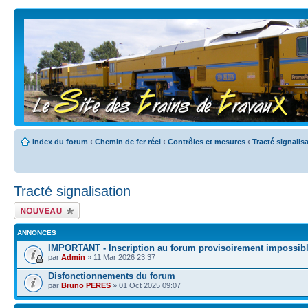
Index du forum
‹
Chemin de fer réel
‹
Contrôles et mesures
‹
Tracté signalis
Tracté signalisation
Écrire un nouveau
sujet
ANNONCES
IMPORTANT - Inscription au forum provisoirement impossib
par
Admin
» 11 Mar 2026 23:37
Disfonctionnements du forum
par
Bruno PERES
» 01 Oct 2025 09:07