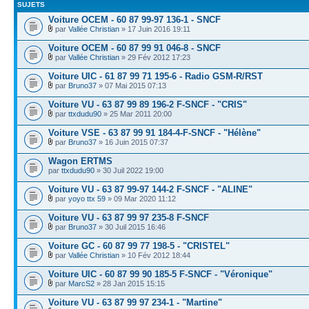
SUJETS
Voiture OCEM - 60 87 99-97 136-1 - SNCF
par
Vallée Christian
» 17 Juin 2016 19:11
Voiture OCEM - 60 87 99 91 046-8 - SNCF
par
Vallée Christian
» 29 Fév 2012 17:23
Voiture UIC - 61 87 99 71 195-6 - Radio GSM-R/RST
par
Bruno37
» 07 Mai 2015 07:13
Voiture VU - 63 87 99 89 196-2 F-SNCF - "CRIS"
par
ttxdudu90
» 25 Mar 2011 20:00
Voiture VSE - 63 87 99 91 184-4-F-SNCF - "Hélène"
par
Bruno37
» 16 Juin 2015 07:37
Wagon ERTMS
par
ttxdudu90
» 30 Juil 2022 19:00
Voiture VU - 63 87 99-97 144-2 F-SNCF - "ALINE"
par
yoyo ttx 59
» 09 Mar 2020 11:12
Voiture VU - 63 87 99 97 235-8 F-SNCF
par
Bruno37
» 30 Juil 2015 16:46
Voiture GC - 60 87 99 77 198-5 - "CRISTEL"
par
Vallée Christian
» 10 Fév 2012 18:44
Voiture UIC - 60 87 99 90 185-5 F-SNCF - "Véronique"
par
MarcS2
» 28 Jan 2015 15:15
Voiture VU - 63 87 99 97 234-1 - "Martine"