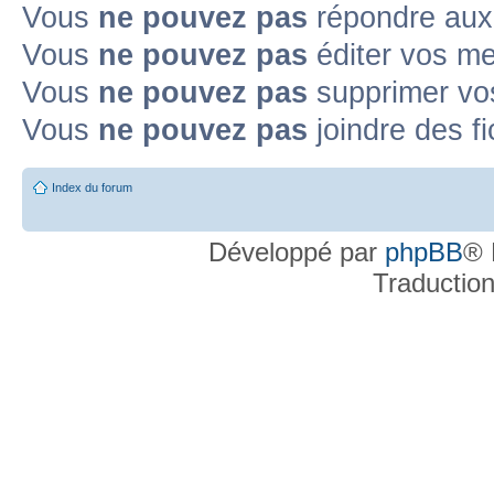
Vous
ne pouvez pas
répondre aux
Topic déplacé
Vous
ne pouvez pas
éditer vos m
Annonce lue
Annonce lue fermée
Annonce lue fermée dans laquelle j'
Vous
ne pouvez pas
supprimer v
Annonce non lue
Annonce non lue fermée
Annonce non lue fermée dan
Vous
ne pouvez pas
joindre des fi
Post-it lu
Post-it lu fermé
Post-it lu fermé dans lequel j'ai posté
P
Index du forum
Post-it non lu
Post-it non lu fermé
Post-it non lu fermé dans lequel j'a
Développé par
phpBB
® 
Traductio