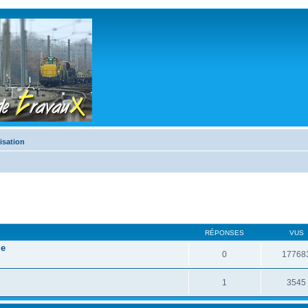
isation
RÉPONSES
VUS
le
0
17768
1
3545