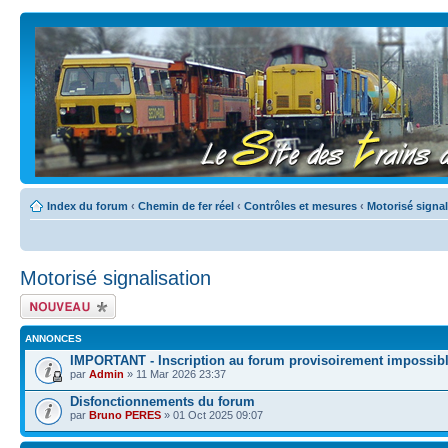
Index du forum
‹
Chemin de fer réel
‹
Contrôles et mesures
‹
Motorisé signal
Motorisé signalisation
Écrire un nouveau
sujet
ANNONCES
IMPORTANT - Inscription au forum provisoirement impossib
par
Admin
» 11 Mar 2026 23:37
Disfonctionnements du forum
par
Bruno PERES
» 01 Oct 2025 09:07