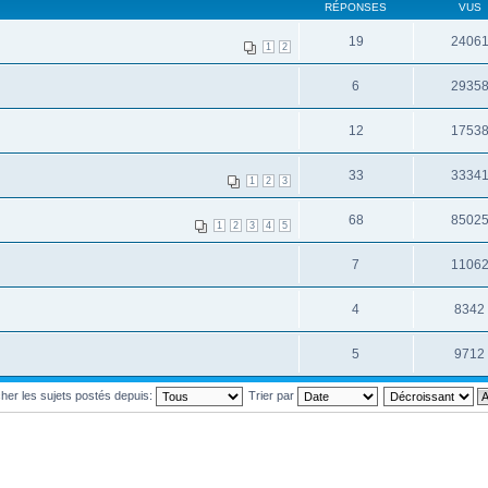
RÉPONSES
VUS
19
2406
1
2
6
2935
12
1753
33
3334
1
2
3
68
8502
1
2
3
4
5
7
1106
4
8342
5
9712
cher les sujets postés depuis:
Trier par