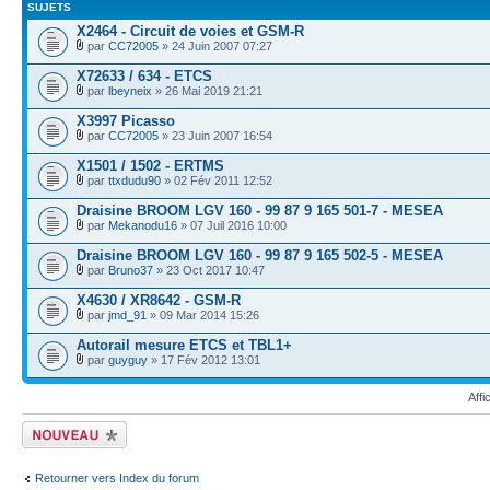
SUJETS
X2464 - Circuit de voies et GSM-R
par
CC72005
» 24 Juin 2007 07:27
X72633 / 634 - ETCS
par
lbeyneix
» 26 Mai 2019 21:21
X3997 Picasso
par
CC72005
» 23 Juin 2007 16:54
X1501 / 1502 - ERTMS
par
ttxdudu90
» 02 Fév 2011 12:52
Draisine BROOM LGV 160 - 99 87 9 165 501-7 - MESEA
par
Mekanodu16
» 07 Juil 2016 10:00
Draisine BROOM LGV 160 - 99 87 9 165 502-5 - MESEA
par
Bruno37
» 23 Oct 2017 10:47
X4630 / XR8642 - GSM-R
par
jmd_91
» 09 Mar 2014 15:26
Autorail mesure ETCS et TBL1+
par
guyguy
» 17 Fév 2012 13:01
Affi
Écrire un nouveau
sujet
Retourner vers Index du forum