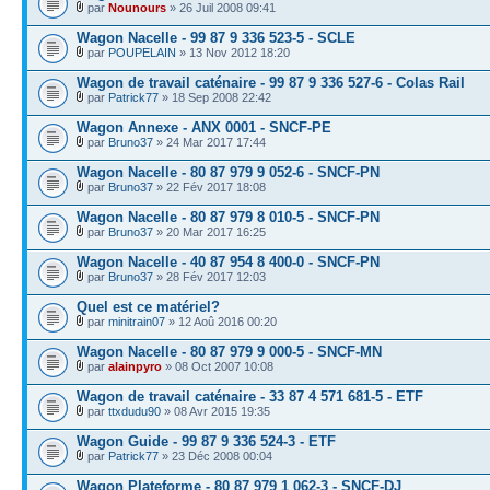
par
Nounours
» 26 Juil 2008 09:41
Wagon Nacelle - 99 87 9 336 523-5 - SCLE
par
POUPELAIN
» 13 Nov 2012 18:20
Wagon de travail caténaire - 99 87 9 336 527-6 - Colas Rail
par
Patrick77
» 18 Sep 2008 22:42
Wagon Annexe - ANX 0001 - SNCF-PE
par
Bruno37
» 24 Mar 2017 17:44
Wagon Nacelle - 80 87 979 9 052-6 - SNCF-PN
par
Bruno37
» 22 Fév 2017 18:08
Wagon Nacelle - 80 87 979 8 010-5 - SNCF-PN
par
Bruno37
» 20 Mar 2017 16:25
Wagon Nacelle - 40 87 954 8 400-0 - SNCF-PN
par
Bruno37
» 28 Fév 2017 12:03
Quel est ce matériel?
par
minitrain07
» 12 Aoû 2016 00:20
Wagon Nacelle - 80 87 979 9 000-5 - SNCF-MN
par
alainpyro
» 08 Oct 2007 10:08
Wagon de travail caténaire - 33 87 4 571 681-5 - ETF
par
ttxdudu90
» 08 Avr 2015 19:35
Wagon Guide - 99 87 9 336 524-3 - ETF
par
Patrick77
» 23 Déc 2008 00:04
Wagon Plateforme - 80 87 979 1 062-3 - SNCF-DJ