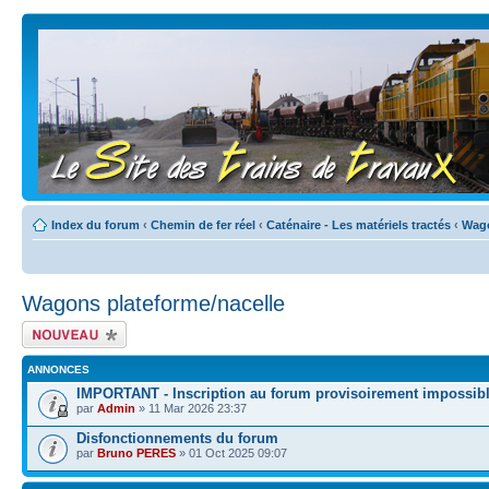
Index du forum
‹
Chemin de fer réel
‹
Caténaire - Les matériels tractés
‹
Wago
Wagons plateforme/nacelle
Écrire un nouveau
sujet
ANNONCES
IMPORTANT - Inscription au forum provisoirement impossib
par
Admin
» 11 Mar 2026 23:37
Disfonctionnements du forum
par
Bruno PERES
» 01 Oct 2025 09:07