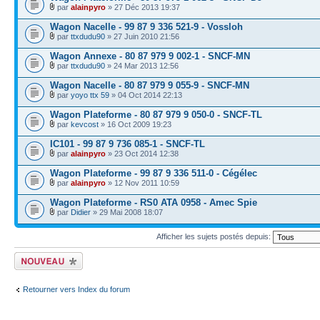
par
alainpyro
» 27 Déc 2013 19:37
Wagon Nacelle - 99 87 9 336 521-9 - Vossloh
par
ttxdudu90
» 27 Juin 2010 21:56
Wagon Annexe - 80 87 979 9 002-1 - SNCF-MN
par
ttxdudu90
» 24 Mar 2013 12:56
Wagon Nacelle - 80 87 979 9 055-9 - SNCF-MN
par
yoyo ttx 59
» 04 Oct 2014 22:13
Wagon Plateforme - 80 87 979 9 050-0 - SNCF-TL
par
kevcost
» 16 Oct 2009 19:23
IC101 - 99 87 9 736 085-1 - SNCF-TL
par
alainpyro
» 23 Oct 2014 12:38
Wagon Plateforme - 99 87 9 336 511-0 - Cégélec
par
alainpyro
» 12 Nov 2011 10:59
Wagon Plateforme - RS0 ATA 0958 - Amec Spie
par
Didier
» 29 Mai 2008 18:07
Afficher les sujets postés depuis:
Écrire un nouveau
sujet
Retourner vers Index du forum