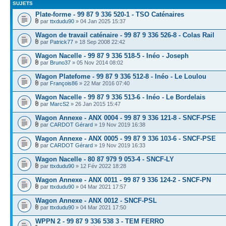
SUJETS
Plate-forme - 99 87 9 336 520-1 - TSO Caténaires
par
ttxdudu90
» 04 Jan 2025 15:37
Wagon de travail caténaire - 99 87 9 336 526-8 - Colas Rail
par
Patrick77
» 18 Sep 2008 22:42
Wagon Nacelle - 99 87 9 336 518-5 - Inéo - Joseph
par
Bruno37
» 05 Nov 2014 08:02
Wagon Platefome - 99 87 9 336 512-8 - Inéo - Le Loulou
par
François86
» 22 Mar 2016 07:40
Wagon Nacelle - 99 87 9 336 513-6 - Inéo - Le Bordelais
par
MarcS2
» 26 Jan 2015 15:47
Wagon Annexe - ANX 0004 - 99 87 9 336 121-8 - SNCF-PSE
par
CARDOT Gérard
» 19 Nov 2019 16:38
Wagon Annexe - ANX 0005 - 99 87 9 336 103-6 - SNCF-PSE
par
CARDOT Gérard
» 19 Nov 2019 16:33
Wagon Nacelle - 80 87 979 9 053-4 - SNCF-LY
par
ttxdudu90
» 12 Fév 2022 18:28
Wagon Annexe - ANX 0011 - 99 87 9 336 124-2 - SNCF-PN
par
ttxdudu90
» 04 Mar 2021 17:57
Wagon Annexe - ANX 0012 - SNCF-PSL
par
ttxdudu90
» 04 Mar 2021 17:50
WPPN 2 - 99 87 9 336 538 3 - TEM FERRO