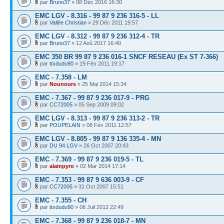
par
Bruno37
» 08 Déc 2016 16:30
EMC LGV - 8.316 - 99 87 9 236 316-5 - LL
par
Vallée Christian
» 29 Déc 2011 19:57
EMC LGV - 8.312 - 99 87 9 236 312-4 - TR
par
Bruno37
» 12 Aoû 2017 16:40
EMC 350 BR 99 87 9 236 016-1 SNCF RESEAU (Ex ST 7-366)
par
ttxdudu90
» 19 Fév 2011 19:17
EMC - 7.358 - LM
par
Nounours
» 25 Mai 2014 15:34
EMC - 7.367 - 99 87 9 236 017-9 - PRG
par
CC72005
» 05 Sep 2009 09:02
EMC LGV - 8.313 - 99 87 9 236 313-2 - TR
par
POUPELAIN
» 08 Fév 2011 12:57
EMC LGV - 8.805 - 99 87 9 136 335-4 - MN
par
DU 94 LGV
» 26 Oct 2007 20:43
EMC - 7.369 - 99 87 9 236 019-5 - TL
par
alainpyro
» 02 Mar 2014 17:14
EMC - 7.353 - 99 87 9 636 003-9 - CF
par
CC72005
» 31 Oct 2007 15:51
EMC - 7.355 - CH
par
ttxdudu90
» 06 Juil 2012 22:49
EMC - 7.368 - 99 87 9 236 018-7 - MN