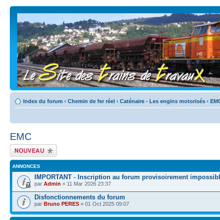
Index du forum
‹
Chemin de fer réel
‹
Caténaire - Les engins motorisés
‹
EM
EMC
Écrire un nouveau
sujet
ANNONCES
IMPORTANT - Inscription au forum provisoirement impossib
par
Admin
» 11 Mar 2026 23:37
Disfonctionnements du forum
par
Bruno PERES
» 01 Oct 2025 09:07