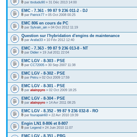
par
ttxdudu90
» 31 Déc 2013 14:00
EMC - 7.361 - 99 87 9 236 011-2 - DJ
par
Patrick77
» 05 Oct 2008 00:25
EMC 806 en cours de PC
par
Sylvain_ain
» 04 Oct 2012 11:19
Question sur l'hybridation d'engins de maintenance
par
Arafat33
» 10 Fév 2012 12:40
EMC - 7.363 - 99 87 9 236 013-8 - NT
par
Didier
» 19 Juil 2011 22:04
EMC LGV - 8-303 - PSE
par
CC72005
» 30 Sep 2007 11:38
EMC LGV - 8-302 - PSE
par
Petru
» 02 Oct 2009 17:59
EMC LGV - 8-301 - PSE
par
alainpyro
» 02 Oct 2009 18:25
EMC LGV - 8-304 - PSE
par
alainpyro
» 14 Avr 2011 08:25
EMC LGV - 8.352 - 99 87 9 236 032-8 - RO
par
fourapain60
» 22 Avr 2010 19:39
Engin LN1 8-806 et 8-807
par
Legend
» 24 Juin 2010 11:07
EMC LGV - 8.351 - PRG