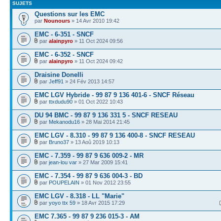
SUJETS
Questions sur les EMC
par
Nounours
» 14 Avr 2010 19:42
EMC - 6-351 - SNCF
par
alainpyro
» 11 Oct 2024 09:56
EMC - 6-352 - SNCF
par
alainpyro
» 11 Oct 2024 09:42
Draisine Donelli
par
Jeff91
» 24 Fév 2013 14:57
EMC LGV Hybride - 99 87 9 136 401-6 - SNCF Réseau
par
ttxdudu90
» 01 Oct 2022 10:43
DU 94 BMC - 99 87 9 136 331 5 - SNCF RESEAU
par
Mekanodu16
» 28 Mai 2014 21:45
EMC LGV - 8.310 - 99 87 9 136 400-8 - SNCF RESEAU
par
Bruno37
» 13 Aoû 2019 10:13
EMC - 7.359 - 99 87 9 636 009-2 - MR
par
jean-lou var
» 27 Mar 2009 15:41
EMC - 7.354 - 99 87 9 636 004-3 - BD
par
POUPELAIN
» 01 Nov 2012 23:55
EMC LGV - 8.318 - LL "Marie"
par
yoyo ttx 59
» 18 Avr 2015 17:29
EMC 7.365 - 99 87 9 236 015-3 - AM