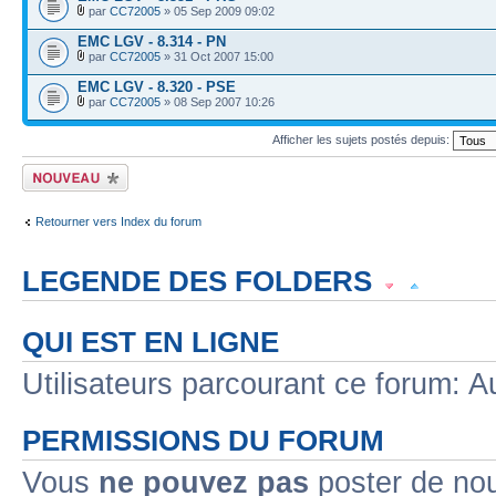
par
CC72005
» 05 Sep 2009 09:02
EMC LGV - 8.314 - PN
par
CC72005
» 31 Oct 2007 15:00
EMC LGV - 8.320 - PSE
par
CC72005
» 08 Sep 2007 10:26
Afficher les sujets postés depuis:
Écrire un nouveau
sujet
Retourner vers Index du forum
LEGENDE DES FOLDERS
Sujet lu
Sujet lu dans lequel j'ai posté
Sujet populaire lu dans lequel j'a
QUI EST EN LIGNE
Sujet populaire lu
Sujet lu fermé
Sujet lu fermé dans lequel j'ai posté
Utilisateurs parcourant ce forum: Au
Sujet non lu
Sujet non lu dans lequel j'ai posté
Sujet populaire non lu d
PERMISSIONS DU FORUM
Sujet populaire non lu
Sujet non lu fermé
Sujet non lu fermé dans lequel
Vous
ne pouvez pas
poster de no