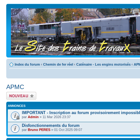
Index du forum
‹
Chemin de fer réel
‹
Caténaire - Les engins motorisés
‹
AP
APMC
Écrire un nouveau
sujet
ANNONCES
IMPORTANT - Inscription au forum provisoirement impossib
par
Admin
» 11 Mar 2026 23:37
Disfonctionnements du forum
par
Bruno PERES
» 01 Oct 2025 09:07