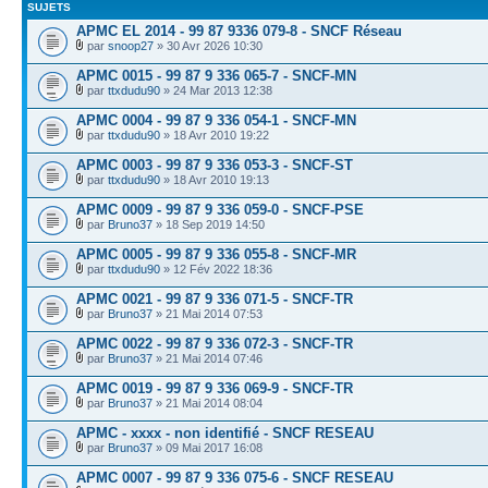
SUJETS
APMC EL 2014 - 99 87 9336 079-8 - SNCF Réseau
par
snoop27
» 30 Avr 2026 10:30
APMC 0015 - 99 87 9 336 065-7 - SNCF-MN
par
ttxdudu90
» 24 Mar 2013 12:38
APMC 0004 - 99 87 9 336 054-1 - SNCF-MN
par
ttxdudu90
» 18 Avr 2010 19:22
APMC 0003 - 99 87 9 336 053-3 - SNCF-ST
par
ttxdudu90
» 18 Avr 2010 19:13
APMC 0009 - 99 87 9 336 059-0 - SNCF-PSE
par
Bruno37
» 18 Sep 2019 14:50
APMC 0005 - 99 87 9 336 055-8 - SNCF-MR
par
ttxdudu90
» 12 Fév 2022 18:36
APMC 0021 - 99 87 9 336 071-5 - SNCF-TR
par
Bruno37
» 21 Mai 2014 07:53
APMC 0022 - 99 87 9 336 072-3 - SNCF-TR
par
Bruno37
» 21 Mai 2014 07:46
APMC 0019 - 99 87 9 336 069-9 - SNCF-TR
par
Bruno37
» 21 Mai 2014 08:04
APMC - xxxx - non identifié - SNCF RESEAU
par
Bruno37
» 09 Mai 2017 16:08
APMC 0007 - 99 87 9 336 075-6 - SNCF RESEAU