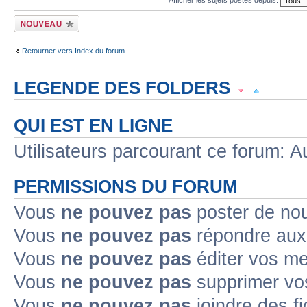
Écrire un nouveau
sujet
Retourner vers Index du forum
LEGENDE DES FOLDERS
Sujet lu
Sujet lu dans lequel j'ai posté
Sujet populaire lu dans lequel j'a
QUI EST EN LIGNE
Sujet populaire lu
Sujet lu fermé
Sujet lu fermé dans lequel j'ai posté
Utilisateurs parcourant ce forum: Au
Sujet non lu
Sujet non lu dans lequel j'ai posté
Sujet populaire non lu d
PERMISSIONS DU FORUM
Sujet populaire non lu
Sujet non lu fermé
Sujet non lu fermé dans lequel
Vous
ne pouvez pas
poster de no
Vous
ne pouvez pas
répondre aux
Topic déplacé
Vous
ne pouvez pas
éditer vos m
Annonce lue
Annonce lue fermée
Annonce lue fermée dans laquelle j'
Vous
ne pouvez pas
supprimer v
Annonce non lue
Annonce non lue fermée
Annonce non lue fermée dan
Vous
ne pouvez pas
joindre des fi