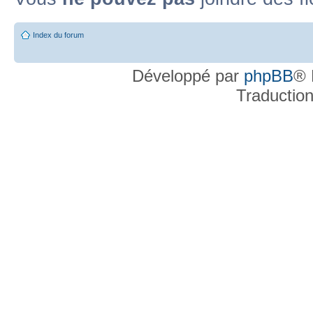
Post-it lu
Post-it lu fermé
Post-it lu fermé dans lequel j'ai posté
P
Index du forum
Post-it non lu
Post-it non lu fermé
Post-it non lu fermé dans lequel j'a
Développé par
phpBB
® 
Traductio