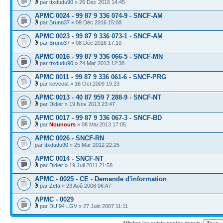
par
ttxdudu90
» 26 Déc 2016 14:45
APMC 0024 - 99 87 9 336 074-9 - SNCF-AM
par
Bruno37
» 09 Déc 2016 15:08
APMC 0023 - 99 87 9 336 073-1 - SNCF-AM
par
Bruno37
» 08 Déc 2016 17:10
APMC 0016 - 99 87 9 336 066-5 - SNCF-MN
par
ttxdudu90
» 24 Mar 2013 12:38
APMC 0011 - 99 87 9 336 061-6 - SNCF-PRG
par
kevcost
» 16 Oct 2009 19:23
APMC 0013 - 40 87 959 7 288-9 - SNCF-NT
par
Didier
» 19 Nov 2013 23:47
APMC 0017 - 99 87 9 336 067-3 - SNCF-BD
par
Nounours
» 08 Mai 2013 17:05
APMC 0026 - SNCF-RN
par
ttxdudu90
» 25 Mar 2012 22:25
APMC 0014 - SNCF-NT
par
Didier
» 19 Juil 2011 21:58
APMC - 0025 - CE - Demande d'information
par
Zeta
» 23 Aoû 2008 06:47
APMC - 0029
par
DU 94 LGV
» 27 Juin 2007 11:11
Afficher les sujets postés depuis: