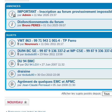
ANNONCES
IMPORTANT - Inscription au forum provisoirement impossib
par
Admin
» 11 Mar 2026 23:37
Disfonctionnements du forum
par
Bruno PERES
» 01 Oct 2025 09:07
SUJETS
VMT 863 - 99 71 943 1 001-4 - TP Ferro
par
Nounours
» 11 Déc 2011 20:17
DU94 BC SE - 99 87 9 136 337-2 et WP CSE - 99 87 9 336 337-
par
ttxdudu90
» 23 Nov 2011 13:58
DU 94 BMC
par
DU 94 LGV
» 27 Juin 2007 11:32
draisine
par
ttxdudu90
» 30 Oct 2010 22:08
Agrément de quelques EMC et APMC
par
Jean-Claude Perreaud
» 05 Jan 2008 21:30
Afficher les sujets postés depuis:
Écrire un nouveau
sujet
Retourner vers Index du forum