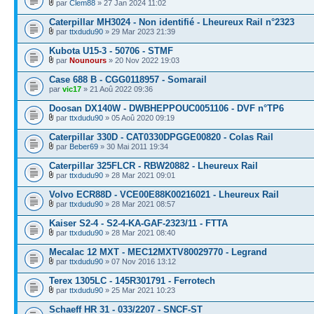
par
Clem88
» 27 Jan 2024 11:02
Caterpillar MH3024 - Non identifié - Lheureux Rail n°2323
par
ttxdudu90
» 29 Mar 2023 21:39
Kubota U15-3 - 50706 - STMF
par
Nounours
» 20 Nov 2022 19:03
Case 688 B - CGG0118957 - Somarail
par
vic17
» 21 Aoû 2022 09:36
Doosan DX140W - DWBHEPPOUC0051106 - DVF n°TP6
par
ttxdudu90
» 05 Aoû 2020 09:19
Caterpillar 330D - CAT0330DPGGE00820 - Colas Rail
par
Beber69
» 30 Mai 2011 19:34
Caterpillar 325FLCR - RBW20882 - Lheureux Rail
par
ttxdudu90
» 28 Mar 2021 09:01
Volvo ECR88D - VCE00E88K00216021 - Lheureux Rail
par
ttxdudu90
» 28 Mar 2021 08:57
Kaiser S2-4 - S2-4-KA-GAF-2323/11 - FTTA
par
ttxdudu90
» 28 Mar 2021 08:40
Mecalac 12 MXT - MEC12MXTV80029770 - Legrand
par
ttxdudu90
» 07 Nov 2016 13:12
Terex 1305LC - 145R301791 - Ferrotech
par
ttxdudu90
» 25 Mar 2021 10:23
Schaeff HR 31 - 033/2207 - SNCF-ST