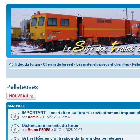
Index du forum
‹
Chemin de fer réel
‹
Les matériels pneus et chenilles
‹
Pell
Pelleteuses
Écrire un nouveau
sujet
ANNONCES
IMPORTANT - Inscription au forum provisoirement impossib
par
Admin
» 11 Mar 2026 23:37
Disfonctionnements du forum
par
Bruno PERES
» 01 Oct 2025 09:07
[A lire] Règles d'utilisation du forum des pelleteuses