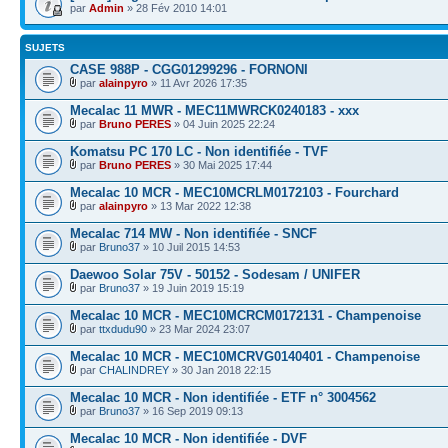
par
Admin
» 28 Fév 2010 14:01
SUJETS
CASE 988P - CGG01299296 - FORNONI
par
alainpyro
» 11 Avr 2026 17:35
Mecalac 11 MWR - MEC11MWRCK0240183 - xxx
par
Bruno PERES
» 04 Juin 2025 22:24
Komatsu PC 170 LC - Non identifiée - TVF
par
Bruno PERES
» 30 Mai 2025 17:44
Mecalac 10 MCR - MEC10MCRLM0172103 - Fourchard
par
alainpyro
» 13 Mar 2022 12:38
Mecalac 714 MW - Non identifiée - SNCF
par
Bruno37
» 10 Juil 2015 14:53
Daewoo Solar 75V - 50152 - Sodesam / UNIFER
par
Bruno37
» 19 Juin 2019 15:19
Mecalac 10 MCR - MEC10MCRCM0172131 - Champenoise
par
ttxdudu90
» 23 Mar 2024 23:07
Mecalac 10 MCR - MEC10MCRVG0140401 - Champenoise
par
CHALINDREY
» 30 Jan 2018 22:15
Mecalac 10 MCR - Non identifiée - ETF n° 3004562
par
Bruno37
» 16 Sep 2019 09:13
Mecalac 10 MCR - Non identifiée - DVF