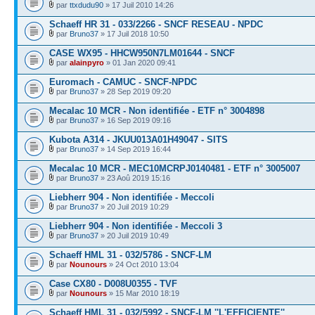
par
ttxdudu90
» 17 Juil 2010 14:26
Schaeff HR 31 - 033/2266 - SNCF RESEAU - NPDC
par
Bruno37
» 17 Juil 2018 10:50
CASE WX95 - HHCW950N7LM01644 - SNCF
par
alainpyro
» 01 Jan 2020 09:41
Euromach - CAMUC - SNCF-NPDC
par
Bruno37
» 28 Sep 2019 09:20
Mecalac 10 MCR - Non identifiée - ETF n° 3004898
par
Bruno37
» 16 Sep 2019 09:16
Kubota A314 - JKUU013A01H49047 - SITS
par
Bruno37
» 14 Sep 2019 16:44
Mecalac 10 MCR - MEC10MCRPJ0140481 - ETF n° 3005007
par
Bruno37
» 23 Aoû 2019 15:16
Liebherr 904 - Non identifiée - Meccoli
par
Bruno37
» 20 Juil 2019 10:29
Liebherr 904 - Non identifiée - Meccoli 3
par
Bruno37
» 20 Juil 2019 10:49
Schaeff HML 31 - 032/5786 - SNCF-LM
par
Nounours
» 24 Oct 2010 13:04
Case CX80 - D008U0355 - TVF
par
Nounours
» 15 Mar 2010 18:19
Schaeff HML 31 - 032/5992 - SNCF-LM ''L'EFFICIENTE''