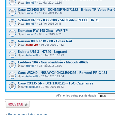
par
Bruno37
» 11 Mar 2014 11:50
Case CX145D SR - DCH145R7NJI71122 - Brisse TP Voies Ferr
par
Bruno37
» 19 Avr 2019 15:50
Schaeff HR 31 - 033/2208 - SNCF-RN - PELLE HR 31
par
Bruno37
» 13 Avr 2015 06:48
Komatsu PW 148 Xlsx - AVF TP
par
Bruno37
» 03 Fév 2019 17:28
Neuson 8002 RDV - 88 - Colas Rail
par
alainpyro
» 08 Juil 2010 07:52
Kubota U15-3 - 47340 - Legrand
par
ttxdudu90
» 31 Aoû 2018 16:43
Liebherr 904 - Non identifiée - Meccoli 48402
par
Bruno37
» 16 Aoû 2018 16:02
Case WX240 - NSUWX240NCLB04295 - Fornoni PP-C 131
par
ttxdudu90
» 02 Aoû 2018 21:04
Case CX135 SR - DCH13U0126 - TSO Caténaires
par
ttxdudu90
» 01 Mai 2010 10:33
Afficher les sujets postés depuis:
Écrire un nouveau
sujet
Retourner vers Index du forum