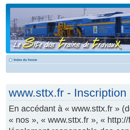
Index du forum
www.sttx.fr - Inscription
En accédant à « www.sttx.fr » (dé
« nos », « www.sttx.fr », « http:/