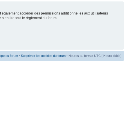
t également accorder des permissions additionnelles aux utilisateurs
 bien lire tout le règlement du forum.
uipe du forum
•
Supprimer les cookies du forum
• Heures au format UTC [ Heure d’été ]