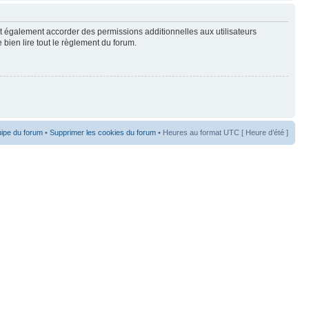
t également accorder des permissions additionnelles aux utilisateurs
 bien lire tout le règlement du forum.
uipe du forum
•
Supprimer les cookies du forum
• Heures au format UTC [ Heure d’été ]