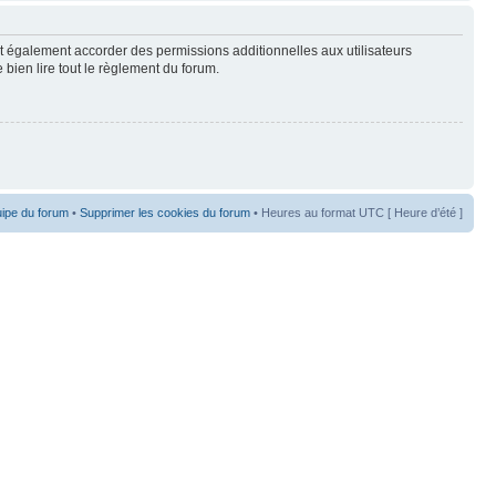
t également accorder des permissions additionnelles aux utilisateurs
 bien lire tout le règlement du forum.
uipe du forum
•
Supprimer les cookies du forum
• Heures au format UTC [ Heure d’été ]