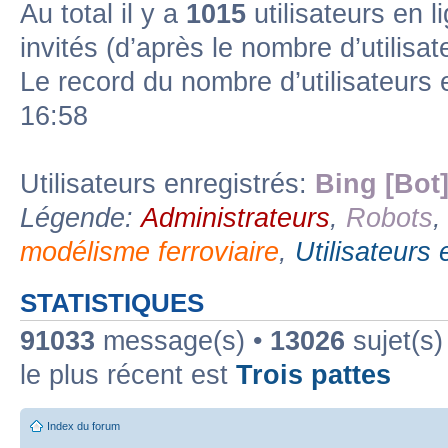
Au total il y a
1015
utilisateurs en l
invités (d’après le nombre d’utilisa
Forum lien
Sous-forum lu
Sous-forum non lu
Le record du nombre d’utilisateurs 
16:58
Utilisateurs enregistrés:
Bing [Bot
Légende:
Administrateurs
,
Robots
modélisme ferroviaire
,
Utilisateurs 
STATISTIQUES
91033
message(s) •
13026
sujet(s)
le plus récent est
Trois pattes
Index du forum