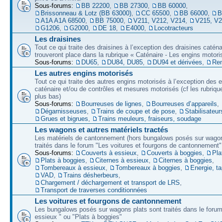
Sous-forums:
BB 22200
,
BB 27300
,
BB 60000
,
Brissonneau & Lotz (BB 63000)
,
CC 65500
,
BB 66000
,
B
A1A A1A 68500
,
BB 75000
,
V211, V212, V214
,
V215, V
G1206
,
G2000
,
DE 18
,
E4000
,
Locotracteurs
Les draisines
Tout ce qui traite des draisines à l’exception des draisines caténa
trouveront place dans la rubrique « Caténaire - Les engins motori
Sous-forums:
DU65
,
DU84, DU85
,
DU94 et dérivées
,
Re
Les autres engins motorisés
Tout ce qui traite des autres engins motorisés à l’exception des 
caténaire et/ou de contrôles et mesures motorisés (cf les rubriqu
plus bas)
Sous-forums:
Bourreuses de lignes
,
Bourreuses d’appareils
,
Dégarnisseuses
,
Trains de coupe et de pose
,
Stabilisateur
Grues et bigrues
,
Trains meuleurs, fraiseurs, soudage
Les wagons et autres matériels tractés
Les matériels de cantonnement (hors bungalows posés sur wagon
traités dans le forum "Les voitures et fourgons de cantonnement"
Sous-forums:
Couverts à essieux
,
Couverts à boggies
,
Pla
Plats à boggies
,
Citernes à essieux
,
Citernes à boggies
,
Tombereaux à essieux
,
Tombereaux à boggies
,
Energie, t
VAD
,
Trains désherbeurs
,
Chargement / déchargement et transport de LRS
,
Transport de traverses conditionnées
Les voitures et fourgons de cantonnement
Les bungalows posés sur wagons plats sont traités dans le forum
essieux " ou "Plats à boggies"