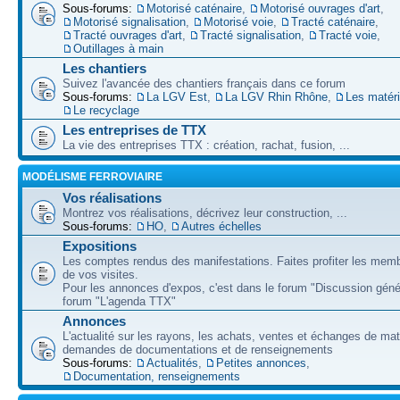
Sous-forums:
Motorisé caténaire
,
Motorisé ouvrages d'art
,
Motorisé signalisation
,
Motorisé voie
,
Tracté caténaire
,
Tracté ouvrages d'art
,
Tracté signalisation
,
Tracté voie
,
Outillages à main
Les chantiers
Suivez l'avancée des chantiers français dans ce forum
Sous-forums:
La LGV Est
,
La LGV Rhin Rhône
,
Les matér
Le recyclage
Les entreprises de TTX
La vie des entreprises TTX : création, rachat, fusion, ...
MODÉLISME FERROVIAIRE
Vos réalisations
Montrez vos réalisations, décrivez leur construction, ...
Sous-forums:
HO
,
Autres échelles
Expositions
Les comptes rendus des manifestations. Faites profiter les mem
de vos visites.
Pour les annonces d'expos, c'est dans le forum "Discussion géné
forum "L'agenda TTX"
Annonces
L'actualité sur les rayons, les achats, ventes et échanges de mat
demandes de documentations et de renseignements
Sous-forums:
Actualités
,
Petites annonces
,
Documentation, renseignements