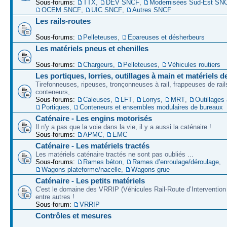
Sous-forums:
TTX
,
DEV SNCF
,
Modernisées Sud-Est SN
OCEM SNCF
,
UIC SNCF
,
Autres SNCF
Les rails-routes
Sous-forums:
Pelleteuses
,
Epareuses et désherbeurs
Les matériels pneus et chenilles
Sous-forums:
Chargeurs
,
Pelleteuses
,
Véhicules routiers
Les portiques, lorries, outillages à main et matériels d
Tirefonneuses, ripeuses, tronçonneuses à rail, frappeuses de rails
conteneurs, ...
Sous-forums:
Caleuses
,
LFT
,
Lorrys
,
MRT
,
Outillages
Portiques
,
Conteneurs et ensembles modulaires de bureaux
Caténaire - Les engins motorisés
Il n'y a pas que la voie dans la vie, il y a aussi la caténaire !
Sous-forums:
APMC
,
EMC
Caténaire - Les matériels tractés
Les matériels caténaire tractés ne sont pas oubliés ...
Sous-forums:
Rames béton
,
Rames d’enroulage/déroulage
,
Wagons plateforme/nacelle
,
Wagons grue
Caténaire - Les petits matériels
C'est le domaine des VRRIP (Véhicules Rail-Route d’Intervention 
entre autres !
Sous-forum:
VRRIP
Contrôles et mesures