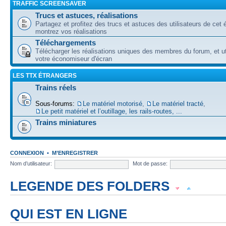
TRAFFIC SCREENSAVER
Trucs et astuces, réalisations
Partagez et profitez des trucs et astuces des utilisateurs de cet é
montrez vos réalisations
Téléchargements
Télécharger les réalisations uniques des membres du forum, et uti
votre économiseur d'écran
LES TTX ÉTRANGERS
Trains réels
Sous-forums:
Le matériel motorisé
,
Le matériel tracté
,
Le petit matériel et l’outillage, les rails-routes, ...
Trains miniatures
CONNEXION
•
M’ENREGISTRER
Nom d’utilisateur:
Mot de passe:
LEGENDE DES FOLDERS
Forum lu
Forum fermé, lu
Forum avec sous-forum lu
QUI EST EN LIGNE
Forum non lu
Forum fermé, non lu
Forum avec sous-forum non lu